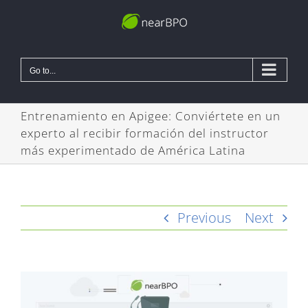
Skip
to
content
Go to...
Entrenamiento en Apigee: Conviértete en un
experto al recibir formación del instructor
más experimentado de América Latina
Previous
Next
View